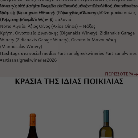
Winery), Κτήμα Μπίζιος (Bizios Estate), Οινοποιία Μπούμπα (Boubas
Ιόνια Νησιά: Κτήμα Γκούμα (Ktima Gouma) – Ζάκυνθος, Οινοποιείο
Wines), Papargyriou Winery (Papargyriou Winery), Οινοποιείο
Γράμψα (Grampsas Winery) – Ζάκυνθος, Οινοποιείο Πετρακόπουλος
Πυργάκη (Pirgakis Winery)
(Petrakopoulos Wines) – Κεφαλονιά
Νότιο Αιγαίο: Άξιος Οίνος (Axios Oinos) – Νάξος
Κρήτη: Οινοποιείο Διγενάκης (Digenakis Winery), Zidianakis Garage
Winery (Zidianakis Garage Winery), Οινοποιία Μανουσάκη
(Manousakis Winery)
Hashtags στα social media
: #artisanalgreekwineries #artisanalwines
#artisanalgreekwineries2026
ΠΕΡΙΣΣΟΤΕΡΑ
ΚΡΑΣΙΑ ΤΗΣ ΙΔΙΑΣ ΠΟΙΚΙΛΙΑΣ