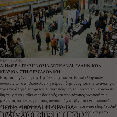
|
ΝΕΑ
750ML
ΔΙΗΜΕΡΗ ΓΕΥΣΙΓΝΩΣΙΑ ARTISANAL ΕΛΛΗΝΙΚΩΝ
ΚΡΑΣΙΩΝ ΣΤΗ ΘΕΣΣΑΛΟΝΙΚΗ!
Η άρτια οργάνωση της 1ης έκθεσης των Artisanal ελληνικών
οινοποιείων στη Θεσσαλονίκη πέρυσι, δημιούργησε την ανάγκη για
την επανάληψή της φέτος. Η ανταπόκριση του οινόφιλου κοινού που
διψάει για να μάθει νέες δουλειές και πρωτότυπες οινοποιήσεις
μιλώντας απευθείας με τους οινοποιούς, αυξάνεται εντυπωσιακά.
ΠΟΤΕ, ΠΟΥ ΚΑΙ ΤΙ ΩΡΑ ΘΑ
Αρωγός σε αυτή την προσπάθεια είναι το ultimate wine shop "750ml
Winederful ideas®" τόσο με το φυσικό κατάστημα, όσο και με το
ΠΡΑΓΜΑΤΟΠΟΙΗΘΕΙ Η ΕΚΘΕΣΗ