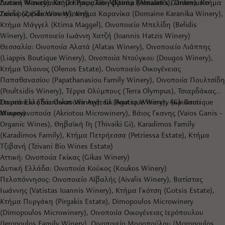
Eratini Winery), Κτήμα Ρωμαλίδη (Ktima Romalidis), Οινοποιείο
Δυτική Μακεδονία: Ο Κήπος Του Αβραάμ (Abraam's Garden), Κτήμα
Σκίουρος (Skiouros Winery)
Ζανδέ (Zande Winery), Κτήμα Καρανίκα (Domaine Karanika Winery),
Κτήμα Μάγγελ (Ktima Maggel), Οινοποιείο Μπελίδη (Belidis
Winery), Οινοποιείο Ιωάννη Χατζή (Ioannis Hatzis Winery)
Θεσσαλία: Οινοποιία Αλατά (Alatas Winery), Οινοποιείο Λιάππης
(Liappis Boutique Winery), Οινοποιία Ντούγκου (Dougos Winery),
Κτήμα Όλοινος (Olenos Estate), Οινοποιείο Οικογένειας
Παπαθανασίου (Papathanasiou Family Winery), Οινοποιία Πουλτσίδη
(Poultsidis Winery), Τέρρα Ολύμπους (Terra Olympus), Τσιαρδάκας
Οινοποιείο (Tsiardakas Winery), Gk Boutique Winery (Gk Boutique
Στερεά Ελλάδα: Οινοποιία Αγάτσα (Agatsa Winery), Ακριώτου
Winery)
Μικροοινοποιία (Akriotou Microwinery), Βάιος Γκανης (Vaios Ganis -
Organic Wines), Θηβαϊκή Γη (Thivaiki Gi), Karadimos Family
(Karadimos Family), Κτήμα Πετρήεσσα (Petriessa Estate), Κτήμα
Τζιβανή (Tzivani Bio Wines Estate)
Αττική: Οινοποιία Γκίκας (Gikas Winery)
Δυτική Ελλάδα: Οινοποιία Κούκος (Koukos Winery)
Πελοπόννησος: Οινοποιείο Αϊβαλής (Aivalis Winery), Βατίστας
Ιωάννης (Vatistas Ioannis Winery), Κτήμα Γκότση (Gotsis Estate),
Κτήμα Πυργάκη (Pirgakis Estate), Dimopoulos Microwinery
(Dimopoulos Microwinery), Οινοποιία Οικογένειας Ιερόπουλου
(Ieropoulos Family Winery), Οινοποιείο Μοροπούλου (Moropoulos