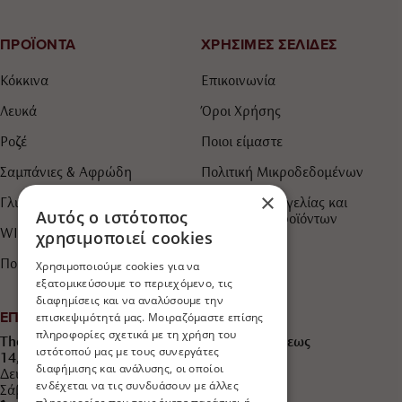
ΠΡΟΪΟΝΤΑ
ΧΡΗΣΙΜΕΣ ΣΕΛΙΔΕΣ
Κόκκινα
Επικοινωνία
Λευκά
Όροι Χρήσης
Ροζέ
Ποιοι είμαστε
Σαμπάνιες & Αφρώδη
Πολιτική Μικροδεδομένων
×
Γλυκά & Ημίγλυκα
Τρόποι Παραγγελίας και
Αυτός ο ιστότοπος
Πληρωμής Προϊόντων
WINEDERFUL IDEAS
χρησιμοποιεί cookies
Πορτοκαλί
Χρησιμοποιούμε cookies για να
εξατομικεύσουμε το περιεχόμενο, τις
διαφημίσεις και να αναλύσουμε την
ΕΠΙΚΟΙΝΩΝΙΑ
επισκεψιμότητά μας. Μοιραζόμαστε επίσης
πληροφορίες σχετικά με τη χρήση του
The Wine Shop "750ml Winederful ideas®" Άρεως
ιστότοπού μας με τους συνεργάτες
14, Παλαιό Φάληρο, ΤΚ 17562
διαφήμισης και ανάλυσης, οι οποίοι
Δευτέρα έως Παρασκευή 10:30 - 21:30
ενδέχεται να τις συνδυάσουν με άλλες
Σάββατο 10:30 - 21:30