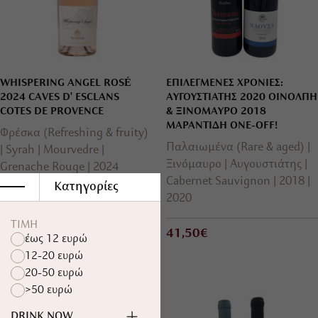
WHISPERING ANGEL ROSÉ
ΕΠΙΛΕΓΜΕΝΕΣ ΧΡΟΝΙΕΣ:
2024 CAVES D' ESCLANS
ΑΥΓΟΥΣΤΙΑΤΗΣ 2020 ΟΙΝΟΛΠΗ
COTES DE PROVENCE
& ΞΙΝΟΜΑΥΡΟ 2018
ΜΑΡΑΝΤΙΔΗ ONE-OFF!
Φρέσκα (Refreshing & fruity)
Παλαιωμένα (Rare & aged)
Syrah
Mourvedre
Ξινόμαυρο
Αυγουστιάτης
Grenache Rouge
2024
Cabernet Sauvignon
2018
Κατηγορίες
2020
29,98€
31,40€
ΤΙΜΗ
41,50€
έως 12 ευρώ
12-20 ευρώ
20-50 ευρώ
>50 ευρώ
DRINK NOW