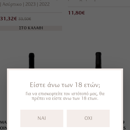
Ασύρτικο
2023
2022
11,80€
31,32€
33,50€
ΣΤΟ ΚΑΛΑΘΙ
Είστε άνω των 18 ετών;
Για να επισκεφτείτε τον ιστότοπό μας, θα
πρέπει να είστε ανω των 18 ετων.
NAI
OXI
ΜΑΛΑΓΟΥΖΙΑ 2023
ROSÉ DE XINOMAVRO 2019
ΟΙΝΟΠΟΙΕΙΟ ΒΑΤΙΣΤΑ
THYMIOPOULOS VINEYARDS