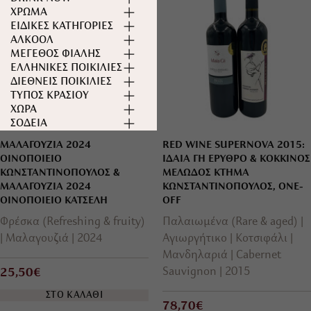
ΧΡΩΜΑ
ΕΙΔΙΚΕΣ ΚΑΤΗΓΟΡΙΕΣ
ΑΛΚΟΟΛ
ΜΕΓΕΘΟΣ ΦΙΑΛΗΣ
ΕΛΛΗΝΙΚΕΣ ΠΟΙΚΙΛΙΕΣ
ΔΙΕΘΝΕΙΣ ΠΟΙΚΙΛΙΕΣ
ΤYΠΟΣ ΚΡΑΣΙΟY
ΧΩΡΑ
ΣΟΔΕΙΑ
ΜΑΛΑΓΟΥΖΙΑ 2024
RED WINE SUPERNOVA 2015:
ΟΙΝΟΠΟΙΕΙΟ
ΙΔΑΙΑ ΓΗ ΕΡΥΘΡΟ & ΚΟΚΚΙΝΟΣ
ΚΩΝΣΤΑΝΤΙΝΟΠΟΥΛΟΣ &
ΜΕΛΩΔΟΣ ΚΤΗΜΑ
ΜΑΛΑΓΟΥΖΙΑ 2024
ΚΩΝΣΤΑΝΤΙΝΟΠΟΥΛΟΣ, ONE-
ΟΙΝΟΠΟΙΕΙΟ ΚΑΤΣΕΛΗ
OFF
Φρέσκα (Refreshing & fruity)
Παλαιωμένα (Rare & aged)
Μαλαγουζιά
2024
Αγιωργήτικο
Κοτσιφάλι
Μανδηλαριά
Cabernet
Sauvignon
2015
25,50€
ΣΤΟ ΚΑΛΑΘΙ
78,70€