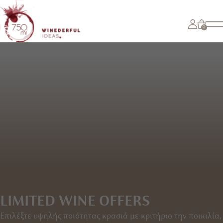
0
LIMITED WINE OFFERS
Επιλέξτε υψηλής ποιότητας κρασιά με κριτήριο την ποικιλία,