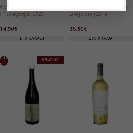
Φρέσκα (Refreshing & fruity)
Παλαιωμένα (Rare & aged)
Μαλαγουζιά
2023
Ξινόμαυρο
2019
14,90€
38,50€
ΣΤΟ ΚΑΛΑΘΙ
ΣΤΟ ΚΑΛΑΘΙ
-12%
ΠΡΟΣΦΟΡΑ