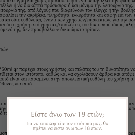
ά πάσα στιγμή και χωρίς προειδοποίηση, να μεταβάλλει την φύση κα
έλλει ή να διακόπτει πρόσκαιρα ή και μόνιμα την λειτουργία της. 
ιτουργία της, από λόγους που διαφεύγουν τον έλεγχο ή την βούλη
φαλίσει την ακρίβεια, πληρότητα, εγκυρότητα και σαφήνεια των 
υάται ούτε ευθύνεται, έναντι των χρηστών/επισκεπτών, για την ασ
ται ότι η χρήση από χρήστες/επισκέπτες του δικτυακού τόπου, πλη
χόμενό της, δεν προσβάλλουν δικαιώματα τρίτων.
ατών
50ml.gr παρέχει στους χρήστες και πελάτες του τη δυνατότητα να
κτίθεται στον ιστότοπο, καθώς και να σχολιάσουν άρθρα και απόψε
αυτό είναι και παραμένει στην αποκλειστική ευθύνη του χρήστη απ
θυνος για αυτό.
ται ότι οι πληροφορίες αυτές δημοσιεύονται μετά από προηγούμενο
μην εγκρίνει την δημοσίευσή τους, καθώς και να απομακρύνει εκ
πό τον χρήστη.
Είστε άνω των 18 ετών;
Για να επισκεφτείτε τον ιστότοπό μας, θα
πρέπει να είστε ανω των 18 ετων.
μοποιώντας τις σελίδες και τις υπηρεσίες του www.750ml.gr μπορε