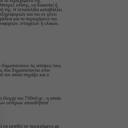
ι το περιεχόμενό της
Μπορεί, επίσης, να διακοπεί ή
σή της. Η Ιστοσελίδα καταβάλλει
πληροφοριών και του εν γένει
φάλεια και το περιεχόμενο του
ροφοριών, στοιχείων ή υλικών,
 δημοσιεύσουν τις απόψεις τους
ις που δημοσιεύονται στον
ό τον οποίο πηγάζει και ο
 έλεγχο του 750ml.gr , η οποία
 των υστέρων οποιοδήποτε
ί να εκτεθεί σε περιεχόμενο με