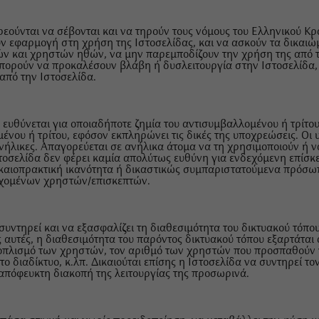
ρεούνται να σέβονται και να τηρούν τους νόμους του Ελληνικού Κ
υν εφαρμογή στη χρήση της Ιστοσελίδας, και να ασκούν τα δικαιώ
ών και χρηστών ηθών, να μην παρεμποδίζουν την χρήση της από τ
 μπορούν να προκαλέσουν βλάβη ή δυσλειτουργία στην Ιστοσελίδα
από την Ιστοσελίδα.
ν ευθύνεται για οποιαδήποτε ζημία του αντισυμβαλλομένου ή τρίτ
νου ή τρίτου, εφόσον εκπληρώνει τις δικές της υποχρεώσεις. Οι 
νήλικες. Απαγορεύεται σε ανήλικα άτομα να τη χρησιμοποιούν ή ν
τοσελίδα δεν φέρει καμία απολύτως ευθύνη για ενδεχόμενη επίσκ
ικαιοπρακτική ικανότητα ή δικαστικώς συμπαριστατούμενα πρόσωπ
ερχομένων χρηστών/επισκεπτών.
υντηρεί και να εξασφαλίζει τη διαθεσιμότητα του δικτυακού τόπου
 αυτές, η διαθεσιμότητα του παρόντος δικτυακού τόπου εξαρτάται
 εξοπλισμό των χρηστών, τον αριθμό των χρηστών που προσπαθούν
το διαδίκτυο, κ.λπ. Δικαιούται επίσης η Ιστοσελίδα να συντηρεί το
απόφευκτη διακοπή της λειτουργίας της προσωρινά.