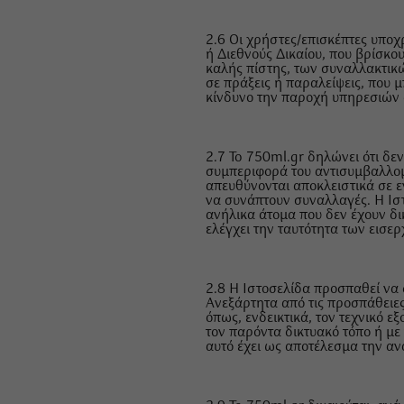
2.6 Οι χρήστες/επισκέπτες υποχ
ή Διεθνούς Δικαίου, που βρίσκο
καλής πίστης, των συναλλακτικ
σε πράξεις ή παραλείψεις, που
κίνδυνο την παροχή υπηρεσιών 
2.7 To 750ml.gr δηλώνει ότι δε
συμπεριφορά του αντισυμβαλλομέ
απευθύνονται αποκλειστικά σε ε
να συνάπτουν συναλλαγές. Η Ισ
ανήλικα άτομα που δεν έχουν δ
ελέγχει την ταυτότητα των εισ
2.8 Η Ιστοσελίδα προσπαθεί να σ
Ανεξάρτητα από τις προσπάθειες
όπως, ενδεικτικά, τον τεχνικό
τον παρόντα δικτυακό τόπο ή με 
αυτό έχει ως αποτέλεσμα την αν