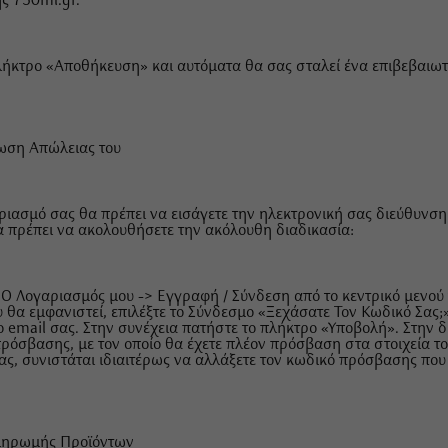
ς 750ml.gr.
λήκτρο «Αποθήκευση» και αυτόματα θα σας σταλεί ένα επιβεβαιωτικ
ωση Απώλειας του
ριασμό σας θα πρέπει να εισάγετε την ηλεκτρονική σας διεύθυνση 
θα πρέπει να ακολουθήσετε την ακόλουθη διαδικασία:
 Ο Λογαριασμός μου -> Εγγραφή / Σύνδεση από το κεντρικό μενού 
 θα εμφανιστεί, επιλέξτε το Σύνδεσμο «Ξεχάσατε Τον Κωδικό Σας;».
 email σας. Στην συνέχεια πατήστε το πλήκτρο «Υποβολή». Στην 
πρόσβασης, με τον οποίο θα έχετε πλέον πρόσβαση στα στοιχεία τ
ας, συνιστάται ιδιαιτέρως να αλλάξετε τον κωδικό πρόσβασης που
Πληρωμής Προϊόντων