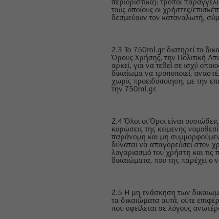
περιοριστικά): τρόποι παραγγε
τους οποίους οι χρήστες/επισκ
δεσμεύουν τον καταναλωτή, σύμ
2.3 To 750ml.gr διατηρεί το δι
Όρους Χρήσης, την Πολιτική Απ
αρκεί, για να τεθεί σε ισχύ οπ
δικαίωμα να τροποποιεί, αναστέ
χωρίς προειδοποίηση, με την επ
την 750ml.gr.
2.4 Όλοι οι Όροι είναι ουσιώδε
κυρώσεις της κείμενης νομοθεσί
παράνομη και μη συμμορφούμεν
δύναται να απαγορεύσει στον χρ
λογαριασμό του χρήστη και τις 
δικαιώματα, που της παρέχει ο ν
2.5 Η μη ενάσκηση των δικαιωμ
τα δικαιώματα αυτά, ούτε επιφ
που οφείλεται σε λόγους ανωτέρ