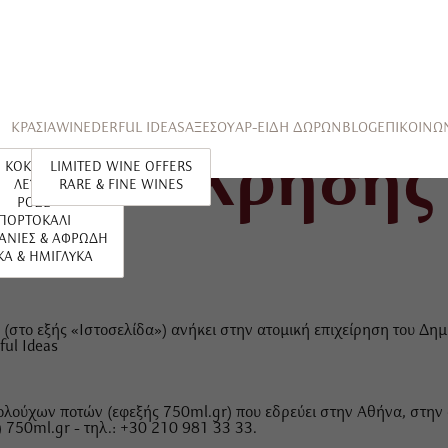
ΚΡΑΣΙΑ
WINEDERFUL IDEAS
ΑΞΕΣΟΥΑΡ-ΕΙΔΗ ΔΩΡΩΝ
BLOG
ΕΠΙΚΟΙΝΩ
Όροι Χρήσης
ΚΟΚΚΙΝΑ
LIMITED WINE OFFERS
ΛΕΥΚΑ
RARE & FINE WINES
ΡΟΖΕ
ΠΟΡΤΟΚΑΛΙ
ΑΝΙΕΣ & ΑΦΡΩΔΗ
ΚΑ & ΗΜΙΓΛΥΚΑ
(στο εξής «Ιστοσελίδα») ανήκει στην ατομική επιχείρηση του Δη
ful Ideas
οολούχων ποτών (εφεξής 750ml.gr) που εδρεύει στην Αθήνα, στην
) 750ml.gr - τηλ.: +30 210 981 33 33.