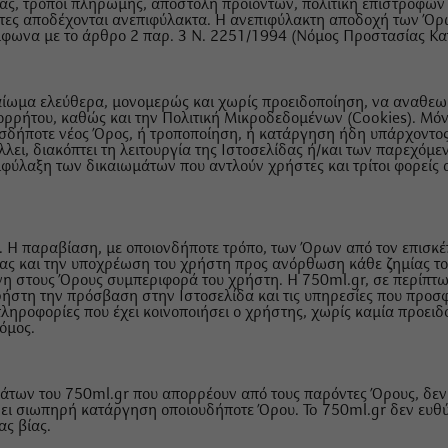
λίας, τρόποι πληρωμής, αποστολή προϊόντων, πολιτική επιστροφώ
έπτες αποδέχονται ανεπιφύλακτα. Η ανεπιφύλακτη αποδοχή των Όρ
φωνα με το άρθρο 2 παρ. 3 Ν. 2251/1994 (Νόμος Προστασίας Κα
καίωμα ελεύθερα, μονομερώς και χωρίς προειδοποίηση, να αναθεωρ
ορρήτου, καθώς και την Πολιτική Μικροδεδομένων (Cookies). Μό
οιοσδήποτε νέος Όρος, ή τροποποίηση, ή κατάργηση ήδη υπάρχοντος
λλει, διακόπτει τη λειτουργία της Ιστοσελίδας ή/και των παρεχόμ
ιφύλαξη των δικαιωμάτων που αντλούν χρήστες και τρίτοι φορείς
ις. Η παραβίαση, με οποιονδήποτε τρόπο, των Όρων από τον επισκέ
ας και την υποχρέωση του χρήστη προς ανόρθωση κάθε ζημίας του
η στους Όρους συμπεριφορά του χρήστη. Η 750ml.gr, σε περίπ
ήστη την πρόσβαση στην Ιστοσελίδα και τις υπηρεσίες που προσφ
πληροφορίες που έχει κοινοποιήσει ο χρήστης, χωρίς καμία προειδο
όμος.
άτων του 750ml.gr που απορρέουν από τους παρόντες Όρους, δεν
έρει σιωπηρή κατάργηση οποιουδήποτε Όρου. To 750ml.gr δεν ευ
ας βίας.