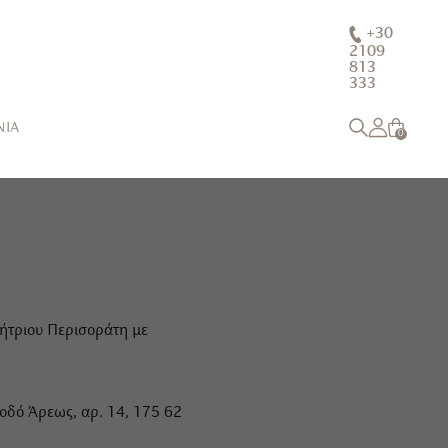
+30
2109
813
333
ΝΙΑ
0
μήτριου Περισοράτη με
 οδό Άρεως, αρ. 14, 175 62