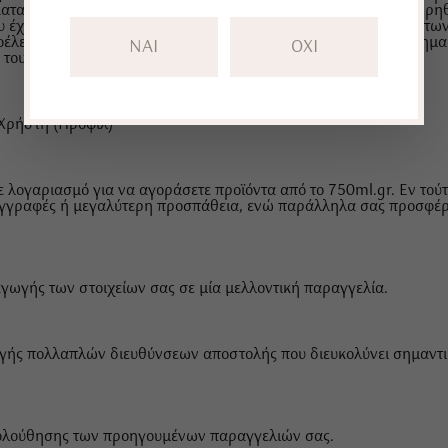
ατανοεί και αποδέχεται ότι το www.750ml.gr δε μπορεί να θεωρηθεί
υ έχει δημοσιευτεί από κάποιον χρήστη. Οι κρίσεις και απόψεις τ
έλεγχος καθώς και η δημοσίευσή τους από τo 750ml.gr δεν σημαί
NAI
OXI
ς τους ή ότι συμφωνεί με την ορθότητά τους.
Χρήστη (Προφίλ)
τε λογαριασμό για να αγοράσετε προϊόντα από το 750ml.gr. Εν τού
εγγραφές ή μεγαλύτερη προσπάθεια, ενώ παράλληλα σας προσφέρ
γωγής των στοιχείων σας σε μία μελλοντική παραγγελία.
ωγής πολλαπλών διευθύνσεων αποστολής που διευκολύνει σημαντι
κολούθησης των προηγουμένων παραγγελιών σας.