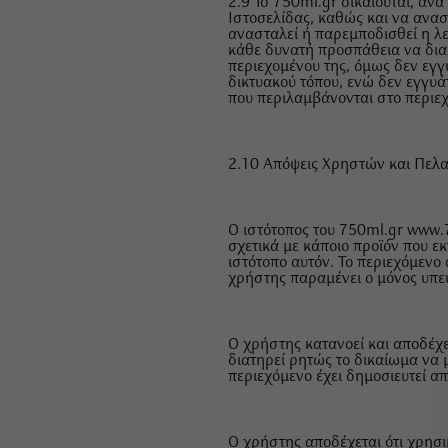
2.9 To 750ml.gr δικαιούται, αν
Ιστοσελίδας, καθώς και να αναστ
ανασταλεί ή παρεμποδισθεί η λε
κάθε δυνατή προσπάθεια να διασ
περιεχομένου της, όμως δεν εγγ
δικτυακού τόπου, ενώ δεν εγγυά
που περιλαμβάνονται στο περιε
2.10 Απόψεις Χρηστών και Πελ
Ο ιστότοπος του 750ml.gr www.7
σχετικά με κάποιο προϊόν που ε
ιστότοπο αυτόν. Το περιεχόμενο 
χρήστης παραμένει ο μόνος υπεύ
Ο χρήστης κατανοεί και αποδέχε
διατηρεί ρητώς το δικαίωμα να 
περιεχόμενο έχει δημοσιευτεί α
Ο χρήστης αποδέχεται ότι χρησι