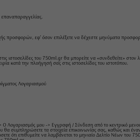
ς επαναπαραγγελίας.
χής προσφορών, εφ’ όσον επιλέξετε να δέχεστε μηνύματα προσφο
στις ιστοσελίδες του 750ml.gr θα μπορείτε να «συνδεθείτε» στον 
ία κατά την πλοήγησή σας στις ιστοσελίδες του ιστοτόπου.
οίγματος Λογαριασμού
> Ο Λογαριασμός μου -> Εγγραφή / Σύνδεση από το κεντρικό μενού
που θα συμπληρώσετε τα στοιχεία επικοινωνίας σας, καθώς και ένα
σετε ότι επιθυμείτε να λαμβάνεται το μηνιαίο Δελτίο Νέων του 750