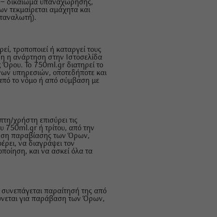
ν – δικαίωμα υπαναχώρησης,
ων τεκμαίρεται αμάχητα και
ταναλωτή).
εί, τροποποιεί ή καταργεί τους
νη η ανάρτηση στην Ιστοσελίδα
 Όρου. To 750ml.gr διατηρεί το
ενων υπηρεσιών, οποτεδήποτε και
 από το νόμο ή από σύμβαση με
πτη/χρήστη επισύρει τις
 750ml.gr ή τρίτου, από την
τωση παραβίασης των Όρων,
έρει, να διαγράψει τον
ποίηση, και να ασκεί όλα τα
 συνεπάγεται παραίτησή της από
θύνεται για παράβαση των Όρων,