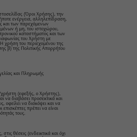
στοσελίδας (Όροι Χρήσης), την
ήποτε ενέργεια, αλληλεπίδραση,
ας και των παρεχόμενων
μένων ή μη, του ιστοχώρου,
κτρονικού καταστήματος και των
 διαφωνίας του Χρήστη με
. Η χρήση του περιεχομένου της
ης β) της Πολιτικής Απορρήτου
γγελίας και Πληρωμής
/χρήστη (εφεξής, ο Χρήστης),
ι να διαβάσει προσεκτικά και
, οφείλει να διακόψει και να
ι επισκέπτες πρέπει να είναι
ότητάς τους.
 στις θέσεις (ενδεικτικά και όχι