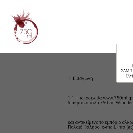
ΣΑΜΠ
ΓΛΥ
1. Εισαγωγή
1.1 Η ιστοσελίδα www.750ml.gr 
διακριτικό τίτλο 750 ml Wineder
και αντικείμενο το εμπόριο αλκ
Παλαιό Φάληρο, e-mail: info (at