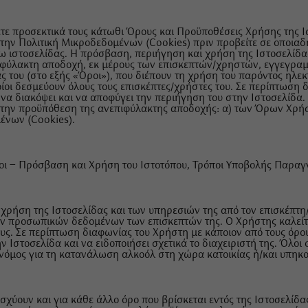
ε προσεκτικά τους κάτωθι Όρους και Προϋποθέσεις Χρήσης της Ι
την Πολιτική Μικροδεδομένων (Cookies) πριν προβείτε σε οποιαδ
ω ιστοσελίδας. Η πρόσβαση, περιήγηση και χρήση της Ιστοσελίδ
φύλακτη αποδοχή, εκ μέρους των επισκεπτών/χρηστών, εγγεγραμ
ς του (στο εξής «Όροι»), που διέπουν τη χρήση του παρόντος ηλε
ποίοι δεσμεύουν όλους τους επισκέπτες/χρήστες του. Σε περίπτωση
ι να διακόψει και να αποφύγει την περιήγηση του στην Ιστοσελίδα
ε την προϋπόθεση της ανεπιφύλακτης αποδοχής: α) των Όρων Χρήσ
μένων (Cookies).
ροι – Πρόσβαση και Χρήση του Ιστοτόπου, Τρόποι Υποβολής Παρα
η χρήση της Ιστοσελίδας και των υπηρεσιών της από τον επισκέπτη
όν προσωπικών δεδομένων των επισκεπτών της. Ο Χρήστης καλείτα
υς. Σε περίπτωση διαφωνίας του Χρήστη με κάποιον από τους όρους
 Ιστοσελίδα και να ειδοποιήσει σχετικά το διαχειριστή της. Όλοι ο
 νόμος για τη κατανάλωση αλκοόλ στη χώρα κατοικίας ή/και υπηκο
σχύουν και για κάθε άλλο όρο που βρίσκεται εντός της Ιστοσελίδας,