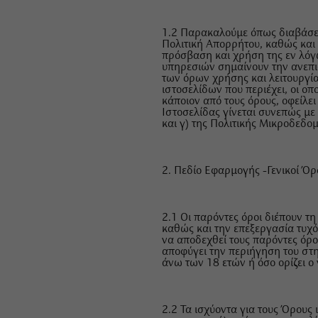
1.2 Παρακαλούμε όπως διαβάσετ
Πολιτική Απορρήτου, καθώς και 
πρόσβαση και χρήση της εν λόγ
υπηρεσιών σημαίνουν την ανεπι
των όρων χρήσης και λειτουργία
ιστοσελίδων που περιέχει, οι ο
κάποιον από τους όρους, οφείλε
Ιστοσελίδας γίνεται συνεπώς μ
και γ) της Πολιτικής Μικροδεδο
2. Πεδίο Εφαρμογής -Γενικοί Ό
2.1 Οι παρόντες όροι διέπουν τ
καθώς και την επεξεργασία τυχ
να αποδεχθεί τους παρόντες όρο
αποφύγει την περιήγηση του στην
άνω των 18 ετών ή όσο ορίζει ο
2.2 Τα ισχύοντα για τους Όρους ι