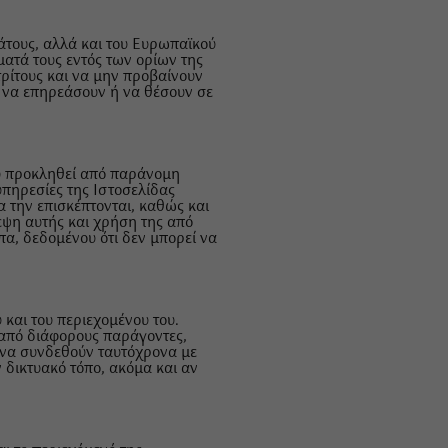
ράτους, αλλά και του Ευρωπαϊκού
ματά τους εντός των ορίων της
ρίτους και να μην προβαίνουν
, να επηρεάσουν ή να θέσουν σε
ου προκληθεί από παράνομη
υπηρεσίες της Ιστοσελίδας
α την επισκέπτονται, καθώς και
εψη αυτής και χρήση της από
α, δεδομένου ότι δεν μπορεί να
 και του περιεχομένου του.
 από διάφορους παράγοντες,
 να συνδεθούν ταυτόχρονα με
ν δικτυακό τόπο, ακόμα και αν