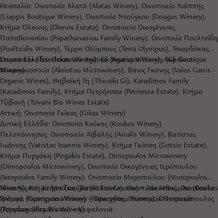
Θεσσαλία: Οινοποιία Αλατά (Alatas Winery), Οινοποιείο Λιάππης
(Liappis Boutique Winery), Οινοποιία Ντούγκου (Dougos Winery),
Κτήμα Όλοινος (Olenos Estate), Οινοποιείο Οικογένειας
Παπαθανασίου (Papathanasiou Family Winery), Οινοποιία Πουλτσίδη
(Poultsidis Winery), Τέρρα Ολύμπους (Terra Olympus), Τσιαρδάκας
Οινοποιείο (Tsiardakas Winery), Gk Boutique Winery (Gk Boutique
Στερεά Ελλάδα: Οινοποιία Αγάτσα (Agatsa Winery), Ακριώτου
Winery)
Μικροοινοποιία (Akriotou Microwinery), Βάιος Γκανης (Vaios Ganis -
Organic Wines), Θηβαϊκή Γη (Thivaiki Gi), Karadimos Family
(Karadimos Family), Κτήμα Πετρήεσσα (Petriessa Estate), Κτήμα
Τζιβανή (Tzivani Bio Wines Estate)
Αττική: Οινοποιία Γκίκας (Gikas Winery)
Δυτική Ελλάδα: Οινοποιία Κούκος (Koukos Winery)
Πελοπόννησος: Οινοποιείο Αϊβαλής (Aivalis Winery), Βατίστας
Ιωάννης (Vatistas Ioannis Winery), Κτήμα Γκότση (Gotsis Estate),
Κτήμα Πυργάκη (Pirgakis Estate), Dimopoulos Microwinery
(Dimopoulos Microwinery), Οινοποιία Οικογένειας Ιερόπουλου
(Ieropoulos Family Winery), Οινοποιείο Μοροπούλου (Moropoulos
Winery), Κτήμα Μπίζιος (Bizios Estate), Οινοποιία Μπούμπα (Boubas
Ιόνια Νησιά: Κτήμα Γκούμα (Ktima Gouma) – Ζάκυνθος, Οινοποιείο
Wines), Papargyriou Winery (Papargyriou Winery), Οινοποιείο
Γράμψα (Grampsas Winery) – Ζάκυνθος, Οινοποιείο Πετρακόπουλος
Πυργάκη (Pirgakis Winery)
(Petrakopoulos Wines) – Κεφαλονιά