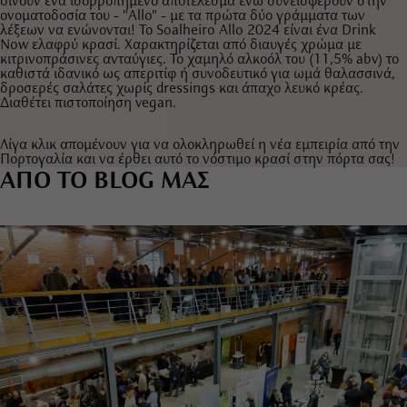
δίνουν ένα ισορροπημένο αποτέλεσμα ενώ συνεισφέρουν στην
ονοματοδοσία του - "Allo" - με τα πρώτα δύο γράμματα των
λέξεων να ενώνονται! Το Soalheiro Allo 2024 είναι ένα Drink
Now ελαφρύ κρασί. Χαρακτηρίζεται από διαυγές χρώμα με
κιτρινοπράσινες ανταύγιες. Το χαμηλό αλκοόλ του (11,5% abv) το
καθιστά ιδανικό ως απεριτίφ ή συνοδευτικό για ωμά θαλασσινά,
δροσερές σαλάτες χωρίς dressings και άπαχο λευκό κρέας.
Διαθέτει πιστοποίηση vegan.
Λίγα κλικ απομένουν για να ολοκληρωθεί η νέα εμπειρία από την
Πορτογαλία και να έρθει αυτό το νόστιμο κρασί στην πόρτα σας!
ΑΠΟ ΤΟ BLOG ΜΑΣ