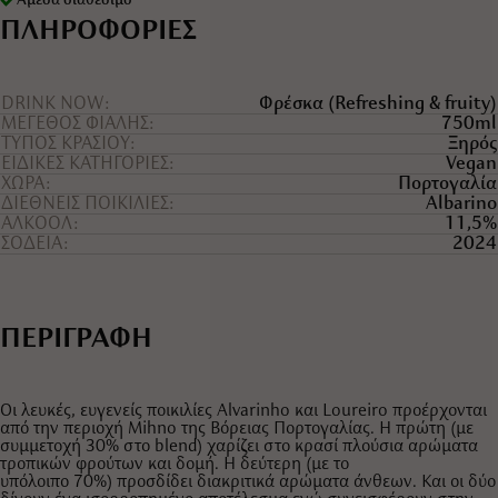
Άμεσα διαθέσιμο
ΠΛΗΡΟΦΟΡΙΕΣ
DRINK NOW
Φρέσκα (Refreshing & fruity)
ΜΕΓΕΘΟΣ ΦΙΑΛΗΣ
750ml
ΤYΠΟΣ ΚΡΑΣΙΟY
Ξηρός
ΕΙΔΙΚΕΣ ΚΑΤΗΓΟΡΙΕΣ
Vegan
ΧΩΡΑ
Πορτογαλία
ΔΙΕΘΝΕΙΣ ΠΟΙΚΙΛΙΕΣ
Albarino
ΑΛΚΟΟΛ
11,5%
ΣΟΔΕΙΑ
2024
ΠΕΡΙΓΡΑΦΗ
Οι λευκές, ευγενείς ποικιλίες Alvarinho και Loureiro προέρχονται
από την περιοχή Mihno της Βόρειας Πορτογαλίας. Η πρώτη (με
συμμετοχή 30% στο blend) χαρίζει στο κρασί πλούσια αρώματα
τροπικών φρούτων και δομή. Η δεύτερη (με το
υπόλοιπο 70%) προσδίδει διακριτικά αρώματα άνθεων. Και οι δύο