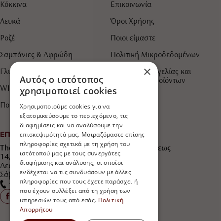
Κόκκινα
Επικοινωνία
Λευκά
Όροι Χρήσης
Ροζέ
Ποιοι είμαστε
Σαμπάνιες & Αφρώδη
Πολιτική Μικροδεδομένων
×
Γλυκά & Ημίγλυκα
Τρόποι Παραγγελίας και
Αυτός ο ιστότοπος
Πληρωμής Προϊόντων
WINEDERFUL IDEAS
χρησιμοποιεί cookies
Πορτοκαλί
Χρησιμοποιούμε cookies για να
εξατομικεύσουμε το περιεχόμενο, τις
διαφημίσεις και να αναλύσουμε την
ΕΠΙΚΟΙΝΩΝΙΑ
επισκεψιμότητά μας. Μοιραζόμαστε επίσης
πληροφορίες σχετικά με τη χρήση του
The Wine Shop "750ml Winederful ideas®" Άρεως
ιστότοπού μας με τους συνεργάτες
14, Παλαιό Φάληρο, ΤΚ 17562
διαφήμισης και ανάλυσης, οι οποίοι
Δευτέρα έως Παρασκευή 10:30 - 21:30
ενδέχεται να τις συνδυάσουν με άλλες
Σάββατο 10:30 - 21:30
πληροφορίες που τους έχετε παράσχει ή
+30 2109 813 333
που έχουν συλλέξει από τη χρήση των
υπηρεσιών τους από εσάς.
Πολιτική
Απορρήτου