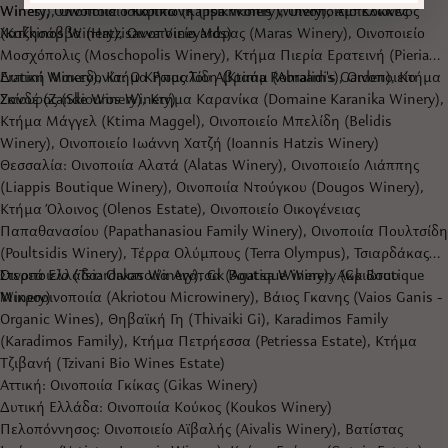
Wines), Οινοποιία Τσικρικώνη (Tsikrikonis Winery), Αμπελώνες
Winery), Οινοποιείο Κάππα (Kappa Winery), Οινοποιείο Κόκκινος
Χατζησάββα (Hatzisavva Vineyards)
(Kokkinos Winery), Οινοποιείο Μάρας (Maras Winery), Οινοποιείο
Μοσχόπολις (Moschopolis Winery), Κτήμα Πιερία Ερατεινή (Pieria
Eratini Winery), Κτήμα Ρωμαλίδη (Ktima Romalidis), Οινοποιείο
Δυτική Μακεδονία: Ο Κήπος Του Αβραάμ (Abraam's Garden), Κτήμα
Σκίουρος (Skiouros Winery)
Ζανδέ (Zande Winery), Κτήμα Καρανίκα (Domaine Karanika Winery),
Κτήμα Μάγγελ (Ktima Maggel), Οινοποιείο Μπελίδη (Belidis
Winery), Οινοποιείο Ιωάννη Χατζή (Ioannis Hatzis Winery)
Θεσσαλία: Οινοποιία Αλατά (Alatas Winery), Οινοποιείο Λιάππης
(Liappis Boutique Winery), Οινοποιία Ντούγκου (Dougos Winery),
Κτήμα Όλοινος (Olenos Estate), Οινοποιείο Οικογένειας
Παπαθανασίου (Papathanasiou Family Winery), Οινοποιία Πουλτσίδη
(Poultsidis Winery), Τέρρα Ολύμπους (Terra Olympus), Τσιαρδάκας
Οινοποιείο (Tsiardakas Winery), Gk Boutique Winery (Gk Boutique
Στερεά Ελλάδα: Οινοποιία Αγάτσα (Agatsa Winery), Ακριώτου
Winery)
Μικροοινοποιία (Akriotou Microwinery), Βάιος Γκανης (Vaios Ganis -
Organic Wines), Θηβαϊκή Γη (Thivaiki Gi), Karadimos Family
(Karadimos Family), Κτήμα Πετρήεσσα (Petriessa Estate), Κτήμα
Τζιβανή (Tzivani Bio Wines Estate)
Αττική: Οινοποιία Γκίκας (Gikas Winery)
Δυτική Ελλάδα: Οινοποιία Κούκος (Koukos Winery)
Πελοπόννησος: Οινοποιείο Αϊβαλής (Aivalis Winery), Βατίστας