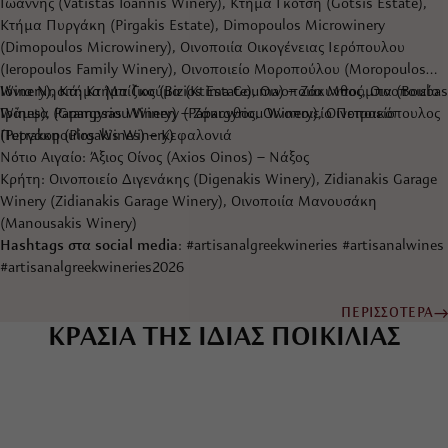
Ιωάννης (Vatistas Ioannis Winery), Κτήμα Γκότση (Gotsis Estate),
Κτήμα Πυργάκη (Pirgakis Estate), Dimopoulos Microwinery
(Dimopoulos Microwinery), Οινοποιία Οικογένειας Ιερόπουλου
(Ieropoulos Family Winery), Οινοποιείο Μοροπούλου (Moropoulos
Winery), Κτήμα Μπίζιος (Bizios Estate), Οινοποιία Μπούμπα (Boubas
Ιόνια Νησιά: Κτήμα Γκούμα (Ktima Gouma) – Ζάκυνθος, Οινοποιείο
Wines), Papargyriou Winery (Papargyriou Winery), Οινοποιείο
Γράμψα (Grampsas Winery) – Ζάκυνθος, Οινοποιείο Πετρακόπουλος
Πυργάκη (Pirgakis Winery)
(Petrakopoulos Wines) – Κεφαλονιά
Νότιο Αιγαίο: Άξιος Οίνος (Axios Oinos) – Νάξος
Κρήτη: Οινοποιείο Διγενάκης (Digenakis Winery), Zidianakis Garage
Winery (Zidianakis Garage Winery), Οινοποιία Μανουσάκη
(Manousakis Winery)
Hashtags στα social media
: #artisanalgreekwineries #artisanalwines
#artisanalgreekwineries2026
ΠΕΡΙΣΣΟΤΕΡΑ
ΚΡΑΣΙΑ ΤΗΣ ΙΔΙΑΣ ΠΟΙΚΙΛΙΑΣ