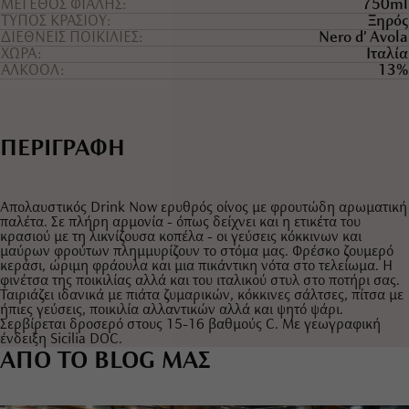
ΜΕΓΕΘΟΣ ΦΙΑΛΗΣ
750ml
ΤYΠΟΣ ΚΡΑΣΙΟY
Ξηρός
ΔΙΕΘΝΕΙΣ ΠΟΙΚΙΛΙΕΣ
Nero d’ Avola
ΧΩΡΑ
Ιταλία
ΑΛΚΟΟΛ
13%
ΠΕΡΙΓΡΑΦΗ
Απολαυστικός Drink Now ερυθρός οίνος με φρουτώδη αρωματική
παλέτα. Σε πλήρη αρμονία - όπως δείχνει και η ετικέτα του
κρασιού με τη λικνίζουσα κοπέλα - οι γεύσεις κόκκινων και
μαύρων φρούτων πλημμυρίζουν το στόμα μας. Φρέσκο ζουμερό
κεράσι, ώριμη φράουλα και μια πικάντικη νότα στο τελείωμα. Η
φινέτσα της ποικιλίας αλλά και του ιταλικού στυλ στο ποτήρι σας.
Ταιριάζει ιδανικά με πιάτα ζυμαρικών, κόκκινες σάλτσες, πίτσα με
ήπιες γεύσεις, ποικιλία αλλαντικών αλλά και ψητό ψάρι.
Σερβίρεται δροσερό στους 15-16 βαθμούς C. Με γεωγραφική
ένδειξη Sicilia DOC.
ΑΠΟ ΤΟ BLOG ΜΑΣ