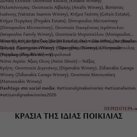
Δυτική Ελλάδα: Οινοποιία Κούκος (Koukos Winery)
Πελοπόννησος: Οινοποιείο Αϊβαλής (Aivalis Winery), Βατίστας
Ιωάννης (Vatistas Ioannis Winery), Κτήμα Γκότση (Gotsis Estate),
Κτήμα Πυργάκη (Pirgakis Estate), Dimopoulos Microwinery
(Dimopoulos Microwinery), Οινοποιία Οικογένειας Ιερόπουλου
(Ieropoulos Family Winery), Οινοποιείο Μοροπούλου (Moropoulos
Winery), Κτήμα Μπίζιος (Bizios Estate), Οινοποιία Μπούμπα (Boubas
Ιόνια Νησιά: Κτήμα Γκούμα (Ktima Gouma) – Ζάκυνθος, Οινοποιείο
Wines), Papargyriou Winery (Papargyriou Winery), Οινοποιείο
Γράμψα (Grampsas Winery) – Ζάκυνθος, Οινοποιείο Πετρακόπουλος
Πυργάκη (Pirgakis Winery)
(Petrakopoulos Wines) – Κεφαλονιά
Νότιο Αιγαίο: Άξιος Οίνος (Axios Oinos) – Νάξος
Κρήτη: Οινοποιείο Διγενάκης (Digenakis Winery), Zidianakis Garage
Winery (Zidianakis Garage Winery), Οινοποιία Μανουσάκη
(Manousakis Winery)
Hashtags στα social media
: #artisanalgreekwineries #artisanalwines
#artisanalgreekwineries2026
ΠΕΡΙΣΣΟΤΕΡΑ
ΚΡΑΣΙΑ ΤΗΣ ΙΔΙΑΣ ΠΟΙΚΙΛΙΑΣ