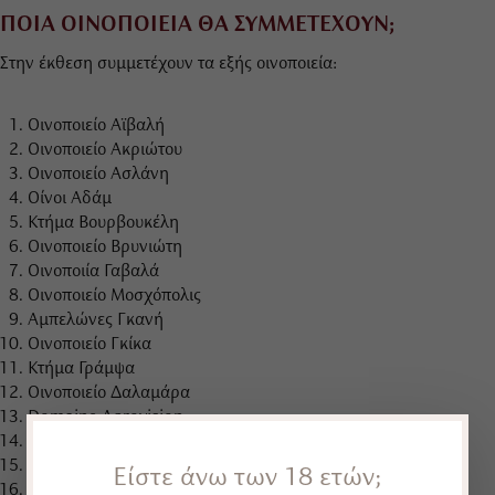
ΠΟΙΑ ΟΙΝΟΠΟΙΕΙΑ ΘΑ ΣΥΜΜΕΤΕΧΟΥΝ;
Στην έκθεση συμμετέχουν τα εξής οινοποιεία:
Οινοποιείο Αϊβαλή
Οινοποιείο Ακριώτου
Οινοποιείο Ασλάνη
Οίνοι Αδάμ
Κτήμα Βουρβουκέλη
Οινοποιείο Βρυνιώτη
Οινοποιία Γαβαλά
Οινοποιείο Μοσχόπολις
Αμπελώνες Γκανή
Οινοποιείο Γκίκα
Κτήμα Γράμψα
Οινοποιείο Δαλαμάρα
Domaine Agrovision
Πάτοινος
Terra Olympus
Είστε άνω των 18 ετών;
Σφένδαμος