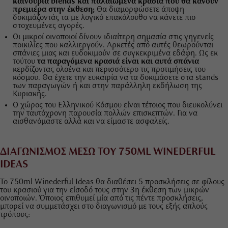
καινούρια blends και παλαιωμένα κρασιά που θα κάνουν
πρεμιέρα στην έκθεση;
Θα διαμορφώσετε άποψη
δοκιμάζοντάς τα με λογικό επακόλουθο να κάνετε πιο
στοχευμένες αγορές.
Οι μικροί οινοποιοί δίνουν ιδιαίτερη σημασία στις γηγενείς
ποικιλίες που καλλιεργούν. Αρκετές από αυτές θεωρούνται
σπάνιες μιας και ευδοκιμούν σε συγκεκριμένα εδάφη. Ως εκ
τούτου
τα παραγόμενα κρασιά είναι και αυτά σπάνια
κερδίζοντας ολοένα και περισσότερο τις προτιμήσεις του
κόσμου. Θα έχετε την ευκαιρία να τα δοκιμάσετε στα stands
των παραγωγών ή και στην παράλληλη εκδήλωση της
Κυριακής.
Ο χώρος του Ελληνικού Κόσμου είναι τέτοιος που διευκολύνει
την ταυτόχρονη παρουσία πολλών επισκεπτών. Για να
αισθανόμαστε αλλά και να είμαστε ασφαλείς.
ΔΙΑΓΩΝΙΣΜΟΣ ΜΕΣΩ ΤΟΥ 750ML WINEDERFUL
IDEAS
Το 750ml Winederful Ideas θα διαθέσει 5 προσκλήσεις σε φίλους
του κρασιού για την είσοδό τους στην 3η έκθεση των μικρών
οινοποιών. Όποιος επιθυμεί μία από τις πέντε προσκλήσεις,
μπορεί να συμμετάσχει στο διαγωνισμό με τους εξής απλούς
τρόπους: