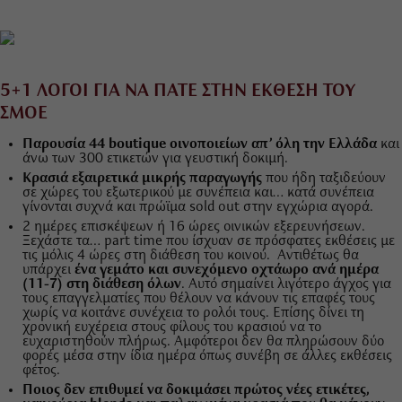
5+1 ΛΟΓΟΙ ΓΙΑ ΝΑ ΠΑΤΕ ΣΤΗΝ ΕΚΘΕΣΗ ΤΟΥ
ΣΜΟΕ
Παρουσία 44 boutique οινοποιείων απ’ όλη την Ελλάδα
και
άνω των 300 ετικετών για γευστική δοκιμή.
Κρασιά εξαιρετικά μικρής παραγωγής
που ήδη ταξιδεύουν
σε χώρες του εξωτερικού με συνέπεια και… κατά συνέπεια
γίνονται συχνά και πρώϊμα sold out στην εγχώρια αγορά.
2 ημέρες επισκέψεων ή 16 ώρες οινικών εξερευνήσεων.
Ξεχάστε τα… part time που ίσχυαν σε πρόσφατες εκθέσεις με
τις μόλις 4 ώρες στη διάθεση του κοινού. Αντιθέτως θα
υπάρχει
ένα γεμάτο και συνεχόμενο οχτάωρο ανά ημέρα
(11-7) στη διάθεση όλων
. Αυτό σημαίνει λιγότερο άγχος για
τους επαγγελματίες που θέλουν να κάνουν τις επαφές τους
χωρίς να κοιτάνε συνέχεια το ρολόι τους. Επίσης δίνει τη
χρονική ευχέρεια στους φίλους του κρασιού να το
ευχαριστηθούν πλήρως. Αμφότεροι δεν θα πληρώσουν δύο
φορές μέσα στην ίδια ημέρα όπως συνέβη σε άλλες εκθέσεις
φέτος.
Ποιος δεν επιθυμεί να δοκιμάσει πρώτος νέες ετικέτες,