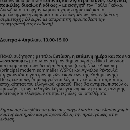
Γευσιγνωσία με τίτλο:
«Σπάνιες και λιγότερο σπάνιες ελληνικές
ποικιλίες, δικαίως ή αδίκως;»
με εισηγητή τον Παύλο Γκέγκα.
Αναλύονται τα οργανοληπτικά χαρακτηριστικά και τα
αμπελουργικά γνωρίσματα των επιλεγμένων οίνων.
(κόστος
συμμετοχής 20 ευρώ με απαραίτητη προϋπόθεση την
προεγγραφή στην έκθεση).
Δευτέρα 4 Απριλίου, 13.00-15.00
Πάνελ συζήτησης με τίτλο:
Εστίαση: η επόμενη ημέρα και πού να
«εστιάσουμε»
με συντονιστή τον δημοσιογράφο Νίκο Ιωαννίδη
και συμμετοχή των: Λευτέρη Λαζάρου (σεφ), Νίκου Λουκάκη
(principal modern sommelier WSPC) και Άγγελου Ρέντουλα
(αρχισυντάκτη γαστρονομικών εκδόσεων της Καθημερινής).
Ποιες ευκαιρίες δημιουργούνται λόγω της εντοπιότητας και της
εποχικότητας του ελληνικού κρασιού; Πώς θα αντιμετωπιστούν οι
προκλήσεις των αλλαγών λόγω υγειονομικών μέτρων, αύξησης
κόστους και ελλείψεων σε πρώτες ύλες και αποθέματα;
Σημείωση: Aπευθύνεται μόνο σε επαγγελματίες του κλάδου χωρίς
κόστος εισιτηρίου και με προϋπόθεση την προεγγραφή στην
έκθεση.