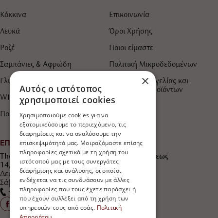
Κόκκινα
Επικοινωνία
Λευκά
Όροι Χρήσης
Ροζέ
Ποιοι είμαστε
Σαμπάνιες & Αφρώδη
Πολιτική Μικροδεδομένων
×
Γλυκά & Ημίγλυκα
Τρόποι Παραγγελίας και
Αυτός ο ιστότοπος
Πληρωμής Προϊόντων
χρησιμοποιεί cookies
WINEDERFUL IDEAS
Πορτοκαλί
Χρησιμοποιούμε cookies για να
εξατομικεύσουμε το περιεχόμενο, τις
διαφημίσεις και να αναλύσουμε την
ΕΠΙΚΟΙΝΩΝΙΑ
επισκεψιμότητά μας. Μοιραζόμαστε επίσης
πληροφορίες σχετικά με τη χρήση του
The Wine Shop "750ml Winederful ideas®" Άρεως
ιστότοπού μας με τους συνεργάτες
14, Παλαιό Φάληρο, ΤΚ 17562
διαφήμισης και ανάλυσης, οι οποίοι
Δευτέρα έως Παρασκευή 10:30 - 21:30
ενδέχεται να τις συνδυάσουν με άλλες
Σάββατο 10:30 - 21:30
πληροφορίες που τους έχετε παράσχει ή
+30 2109 813 333
που έχουν συλλέξει από τη χρήση των
υπηρεσιών τους από εσάς.
Πολιτική
Απορρήτου