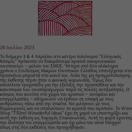
26 Ιουλίου 2023
Το διήμερο 3 & 4 Απριλίου
στο κέντρο πολιτισμού “Ελληνικός
Κόσμος” πρόκειται να δοκιμάσουμε κρασιά οικογενειακών
οινοποιείων – μελών του ΣΜΟΕ. Ύστερα από δύο ολόκληρα
χρόνια ο Σύνδεσμος Μικρών Οινοποιών Ελλάδος επανέρχεται στο
προσκήνιο μπροστά στο κοινό του. Αιτία της μη πραγματοποίησης
της έκθεσης πέρσι ήταν ο φονικός κορωνοϊός. Όμως δεν
αποτέλεσε τροχοπέδη για την εξέλιξη, την προσπάθεια και την
καινοτομία των οινοπαραγωγών παρά τις πολλές αντιξοότητες. Ο
κόσμος που κινείται στο χώρο του κρασιού – οινόφιλοι και
επαγγελματίες – αδημονούν να έρθουν σε επαφή με τους
ανθρώπους πίσω από την ετικέτα. Να μιλήσουν με τους
δημιουργούς και να απολαύσουν τα κρασιά που αγαπούν. Το Wine
Shop “750ml Winederful Ideas” έχει τη χαρά να υποστηρίζει και
αυτή την έκθεση ως Χορηγός Επικοινωνίας. Αυτή τη φορά έχοντας
την ιδιότητα του επαγγελματία και όχι μόνο του wine blogger
όπως στις δύο εκθέσεις που προηγήθηκαν.