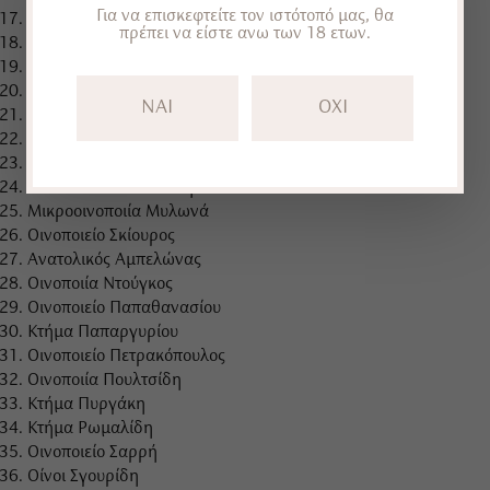
Για να επισκεφτείτε τον ιστότοπό μας, θα
Οίνωψ Wines
πρέπει να είστε ανω των 18 ετων.
Θηβαϊκή Γη
Κτήμα Κατσαρού
Αρλεκοίνων Χώρα
NAI
OXI
Οινοποιία Μανουσάκης
Κτήμα Μανωλεσάκη
Αμπελώνες Μπελίδη
Οινοποιείο Μποσινάκη
Μικροοινοποιία Μυλωνά
Οινοποιείο Σκίουρος
Ανατολικός Αμπελώνας
Οινοποιία Ντούγκος
Οινοποιείο Παπαθανασίου
Κτήμα Παπαργυρίου
Οινοποιείο Πετρακόπουλος
Οινοποιία Πουλτσίδη
Κτήμα Πυργάκη
Κτήμα Ρωμαλίδη
Οινοποιείο Σαρρή
Οίνοι Σγουρίδη