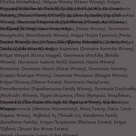
Eftichia Michailidou), Μάρων Winery (Maron Winery), Κτήμα
Μιχαηλίδη (Ktima Michailidi), Οίνωψ ( Oenops Wines), Οινοποιείο
Κεντρική Μακεδονία: Οίνοι Αδάμ (Wines Of Adam), Οινοποιείο
Πασσάς (Passas Winery & Distillery), Οίνοι Σγουρίδη (Sgouridi
Ασλάνης (Aslanis Family Winery), Δαμάσκιος Οινοποιείο (Damaskios
Wines), Οινοποιία Τσικρικώνη (Tsikrikonis Winery), Αμπελώνες
Winery), Οινοποιείο Κάππα (Kappa Winery), Οινοποιείο Κόκκινος
Χατζησάββα (Hatzisavva Vineyards)
(Kokkinos Winery), Οινοποιείο Μάρας (Maras Winery), Οινοποιείο
Μοσχόπολις (Moschopolis Winery), Κτήμα Πιερία Ερατεινή (Pieria
Eratini Winery), Κτήμα Ρωμαλίδη (Ktima Romalidis), Οινοποιείο
Δυτική Μακεδονία: Ο Κήπος Του Αβραάμ (Abraam's Garden), Κτήμα
Σκίουρος (Skiouros Winery)
Ζανδέ (Zande Winery), Κτήμα Καρανίκα (Domaine Karanika Winery),
Κτήμα Μάγγελ (Ktima Maggel), Οινοποιείο Μπελίδη (Belidis
Winery), Οινοποιείο Ιωάννη Χατζή (Ioannis Hatzis Winery)
Θεσσαλία: Οινοποιία Αλατά (Alatas Winery), Οινοποιείο Λιάππης
(Liappis Boutique Winery), Οινοποιία Ντούγκου (Dougos Winery),
Κτήμα Όλοινος (Olenos Estate), Οινοποιείο Οικογένειας
Παπαθανασίου (Papathanasiou Family Winery), Οινοποιία Πουλτσίδη
(Poultsidis Winery), Τέρρα Ολύμπους (Terra Olympus), Τσιαρδάκας
Οινοποιείο (Tsiardakas Winery), Gk Boutique Winery (Gk Boutique
Στερεά Ελλάδα: Οινοποιία Αγάτσα (Agatsa Winery), Ακριώτου
Winery)
Μικροοινοποιία (Akriotou Microwinery), Βάιος Γκανης (Vaios Ganis -
Organic Wines), Θηβαϊκή Γη (Thivaiki Gi), Karadimos Family
(Karadimos Family), Κτήμα Πετρήεσσα (Petriessa Estate), Κτήμα
Τζιβανή (Tzivani Bio Wines Estate)
Αττική: Οινοποιία Γκίκας (Gikas Winery)