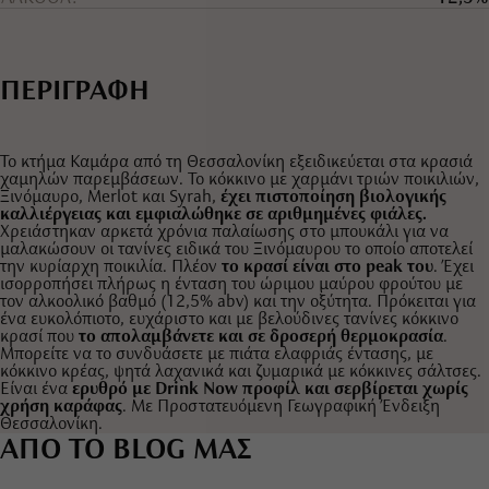
ΠΕΡΙΓΡΑΦΗ
Το κτήμα Καμάρα από τη Θεσσαλονίκη εξειδικεύεται στα κρασιά
χαμηλών παρεμβάσεων. Το κόκκινο με χαρμάνι τριών ποικιλιών,
Ξινόμαυρο, Merlot και Syrah,
έχει πιστοποίηση βιολογικής
καλλιέργειας και εμφιαλώθηκε σε αριθμημένες φιάλες.
Χρειάστηκαν αρκετά χρόνια παλαίωσης στο μπουκάλι για να
μαλακώσουν οι τανίνες ειδικά του Ξινόμαυρου το οποίο αποτελεί
την κυρίαρχη ποικιλία. Πλέον
το κρασί είναι στο peak του
. Έχει
ισορροπήσει πλήρως η ένταση του ώριμου μαύρου φρούτου με
τον αλκοολικό βαθμό (12,5% abv) και την οξύτητα. Πρόκειται για
ένα ευκολόπιοτο, ευχάριστο και με βελούδινες τανίνες κόκκινο
κρασί που
το απολαμβάνετε και σε δροσερή θερμοκρασία
.
Μπορείτε να το συνδυάσετε με πιάτα ελαφριάς έντασης, με
κόκκινο κρέας, ψητά λαχανικά και ζυμαρικά με κόκκινες σάλτσες.
Είναι ένα
ερυθρό με Drink Now προφίλ και σερβίρεται χωρίς
χρήση καράφας
. Με Προστατευόμενη Γεωγραφική Ένδειξη
Θεσσαλονίκη.
ΑΠΟ ΤΟ BLOG ΜΑΣ