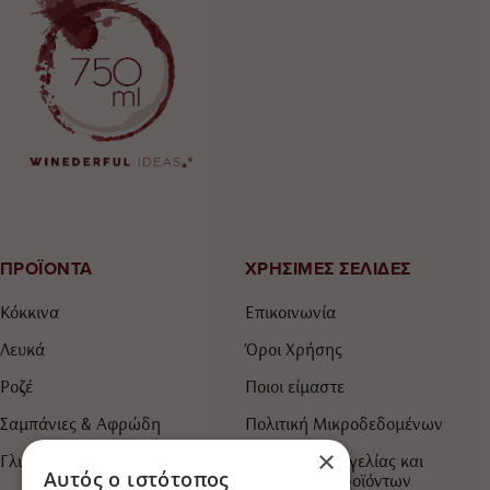
ΠΡΟΪΟΝΤΑ
ΧΡΗΣΙΜΕΣ ΣΕΛΙΔΕΣ
Κόκκινα
Επικοινωνία
Λευκά
Όροι Χρήσης
Ροζέ
Ποιοι είμαστε
Σαμπάνιες & Αφρώδη
Πολιτική Μικροδεδομένων
×
Γλυκά & Ημίγλυκα
Τρόποι Παραγγελίας και
Αυτός ο ιστότοπος
Πληρωμής Προϊόντων