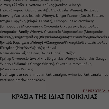
Δυτική Ελλάδα: Οινοποιία Κούκος (Koukos Winery)
Πελοπόννησος: Οινοποιείο Αϊβαλής (Aivalis Winery), Βατίστας
Ιωάννης (Vatistas Ioannis Winery), Κτήμα Γκότση (Gotsis Estate),
Κτήμα Πυργάκη (Pirgakis Estate), Dimopoulos Microwinery
(Dimopoulos Microwinery), Οινοποιία Οικογένειας Ιερόπουλου
(Ieropoulos Family Winery), Οινοποιείο Μοροπούλου (Moropoulos
Winery), Κτήμα Μπίζιος (Bizios Estate), Οινοποιία Μπούμπα (Boubas
Ιόνια Νησιά: Κτήμα Γκούμα (Ktima Gouma) – Ζάκυνθος, Οινοποιείο
Wines), Papargyriou Winery (Papargyriou Winery), Οινοποιείο
Γράμψα (Grampsas Winery) – Ζάκυνθος, Οινοποιείο Πετρακόπουλος
Πυργάκη (Pirgakis Winery)
(Petrakopoulos Wines) – Κεφαλονιά
Νότιο Αιγαίο: Άξιος Οίνος (Axios Oinos) – Νάξος
Κρήτη: Οινοποιείο Διγενάκης (Digenakis Winery), Zidianakis Garage
Winery (Zidianakis Garage Winery), Οινοποιία Μανουσάκη
(Manousakis Winery)
Hashtags στα social media
: #artisanalgreekwineries #artisanalwines
#artisanalgreekwineries2026
ΠΕΡΙΣΣΟΤΕΡΑ
ΚΡΑΣΙΑ ΤΗΣ ΙΔΙΑΣ ΠΟΙΚΙΛΙΑΣ