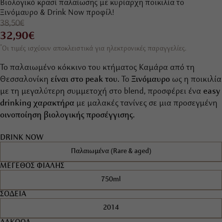
Βιολογικό κρασί παλαίωσης με κυρίαρχη ποικιλία το
Ξινόμαυρο & Drink Now προφίλ!
38,50€
32,90€
*
Οι τιμές ισχύουν αποκλειστικά για ηλεκτρονικές παραγγελίες.
Το παλαιωμένο κόκκινο του κτήματος Καμάρα από τη
Θεσσαλονίκη
είναι στο peak του.
Το
Ξινόμαυρο
ως η ποικιλία
με τη μεγαλύτερη συμμετοχή στο blend, προσφέρει ένα
easy
drinking χαρακτήρα
με μαλακές τανίνες σε μια προσεγμένη
οινοποίηση βιολογικής προσέγγισης.
DRINK NOW
Παλαιωμένα (Rare & aged)
ΜΕΓΕΘΟΣ ΦΙΑΛΗΣ
750ml
ΣΟΔΕΙΑ
2014