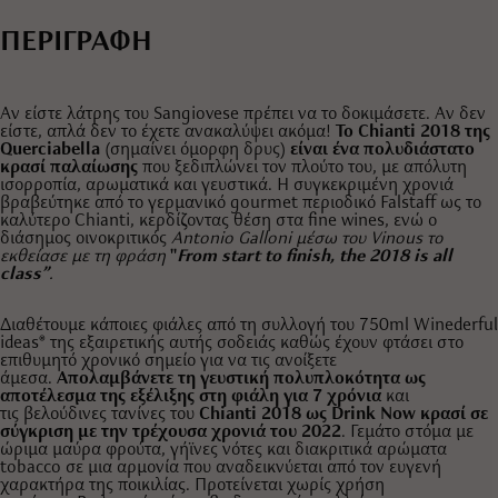
ΠΕΡΙΓΡΑΦΗ
Αν είστε λάτρης του Sangiovese πρέπει να το δοκιμάσετε. Αν δεν
είστε, απλά δεν το έχετε ανακαλύψει ακόμα!
Το Chianti 2018 της
Querciabella
(σημαίνει όμορφη δρυς)
είναι ένα
πολυδιάστατο
κρασί παλαίωσης
που ξεδιπλώνει τον πλούτο του, με απόλυτη
ισορροπία, αρωματικά και γευστικά. Η συγκεκριμένη χρονιά
βραβεύτηκε από το γερμανικό gourmet περιοδικό Falstaff ως το
καλύτερο Chianti, κερδίζοντας θέση στα fine wines, ενώ ο
διάσημος οινοκριτικός
Antonio Galloni μέσω του Vinous το
εκθείασε με τη φράση
"
From start to finish, the 2018 is all
class”
.
Διαθέτουμε κάποιες φιάλες από τη συλλογή του 750ml Winederful
ideas® της εξαιρετικής αυτής σοδειάς καθώς έχουν φτάσει στο
επιθυμητό χρονικό σημείο για να τις ανοίξετε
άμεσα.
Απολαμβάνετε τη γευστική πολυπλοκότητα ως
αποτέλεσμα της εξέλιξης στη φιάλη για 7 χρόνια
και
τις βελούδινες τανίνες του
Chianti 2018 ως Drink Now κρασί σε
σύγκριση με την τρέχουσα χρονιά του 2022
. Γεμάτο στόμα με
ώριμα μαύρα φρούτα, γήϊνες νότες και διακριτικά αρώματα
tobacco σε μια αρμονία που αναδεικνύεται από τον ευγενή
χαρακτήρα της ποικιλίας. Προτείνεται χωρίς χρήση