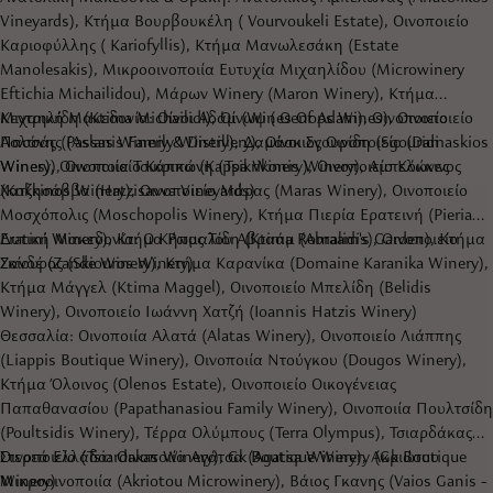
Vineyards), Κτήμα Βουρβουκέλη ( Vourvoukeli Estate), Οινοποιείο
Καριοφύλλης ( Kariofyllis), Κτήμα Μανωλεσάκη (Estate
Manolesakis), Μικροοινοποιία Ευτυχία Μιχαηλίδου (Microwinery
Eftichia Michailidou), Μάρων Winery (Maron Winery), Κτήμα
Μιχαηλίδη (Ktima Michailidi), Οίνωψ ( Oenops Wines), Οινοποιείο
Κεντρική Μακεδονία: Οίνοι Αδάμ (Wines Of Adam), Οινοποιείο
Πασσάς (Passas Winery & Distillery), Οίνοι Σγουρίδη (Sgouridi
Ασλάνης (Aslanis Family Winery), Δαμάσκιος Οινοποιείο (Damaskios
Wines), Οινοποιία Τσικρικώνη (Tsikrikonis Winery), Αμπελώνες
Winery), Οινοποιείο Κάππα (Kappa Winery), Οινοποιείο Κόκκινος
Χατζησάββα (Hatzisavva Vineyards)
(Kokkinos Winery), Οινοποιείο Μάρας (Maras Winery), Οινοποιείο
Μοσχόπολις (Moschopolis Winery), Κτήμα Πιερία Ερατεινή (Pieria
Eratini Winery), Κτήμα Ρωμαλίδη (Ktima Romalidis), Οινοποιείο
Δυτική Μακεδονία: Ο Κήπος Του Αβραάμ (Abraam's Garden), Κτήμα
Σκίουρος (Skiouros Winery)
Ζανδέ (Zande Winery), Κτήμα Καρανίκα (Domaine Karanika Winery),
Κτήμα Μάγγελ (Ktima Maggel), Οινοποιείο Μπελίδη (Belidis
Winery), Οινοποιείο Ιωάννη Χατζή (Ioannis Hatzis Winery)
Θεσσαλία: Οινοποιία Αλατά (Alatas Winery), Οινοποιείο Λιάππης
(Liappis Boutique Winery), Οινοποιία Ντούγκου (Dougos Winery),
Κτήμα Όλοινος (Olenos Estate), Οινοποιείο Οικογένειας
Παπαθανασίου (Papathanasiou Family Winery), Οινοποιία Πουλτσίδη
(Poultsidis Winery), Τέρρα Ολύμπους (Terra Olympus), Τσιαρδάκας
Οινοποιείο (Tsiardakas Winery), Gk Boutique Winery (Gk Boutique
Στερεά Ελλάδα: Οινοποιία Αγάτσα (Agatsa Winery), Ακριώτου
Winery)
Μικροοινοποιία (Akriotou Microwinery), Βάιος Γκανης (Vaios Ganis -