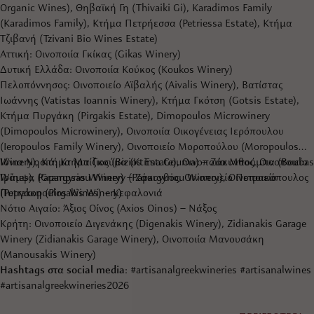
Organic Wines), Θηβαϊκή Γη (Thivaiki Gi), Karadimos Family
(Karadimos Family), Κτήμα Πετρήεσσα (Petriessa Estate), Κτήμα
Τζιβανή (Tzivani Bio Wines Estate)
Αττική: Οινοποιία Γκίκας (Gikas Winery)
Δυτική Ελλάδα: Οινοποιία Κούκος (Koukos Winery)
Πελοπόννησος: Οινοποιείο Αϊβαλής (Aivalis Winery), Βατίστας
Ιωάννης (Vatistas Ioannis Winery), Κτήμα Γκότση (Gotsis Estate),
Κτήμα Πυργάκη (Pirgakis Estate), Dimopoulos Microwinery
(Dimopoulos Microwinery), Οινοποιία Οικογένειας Ιερόπουλου
(Ieropoulos Family Winery), Οινοποιείο Μοροπούλου (Moropoulos
Winery), Κτήμα Μπίζιος (Bizios Estate), Οινοποιία Μπούμπα (Boubas
Ιόνια Νησιά: Κτήμα Γκούμα (Ktima Gouma) – Ζάκυνθος, Οινοποιείο
Wines), Papargyriou Winery (Papargyriou Winery), Οινοποιείο
Γράμψα (Grampsas Winery) – Ζάκυνθος, Οινοποιείο Πετρακόπουλος
Πυργάκη (Pirgakis Winery)
(Petrakopoulos Wines) – Κεφαλονιά
Νότιο Αιγαίο: Άξιος Οίνος (Axios Oinos) – Νάξος
Κρήτη: Οινοποιείο Διγενάκης (Digenakis Winery), Zidianakis Garage
Winery (Zidianakis Garage Winery), Οινοποιία Μανουσάκη
(Manousakis Winery)
Hashtags στα social media
: #artisanalgreekwineries #artisanalwines
#artisanalgreekwineries2026