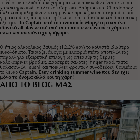
το γευστικό πλούτο των χαρισματικών ποικιλιών είναι τα κύρια
χαρακτηριστικά του λευκού Captain. Ασύρτικο και Chardonnay
αλληλοσυμπληρώνονται αρμονικά προικίζοντας το κρασί με πιο
γεμάτο σώμα, αρώματα φρέσκων εσπεριδοειδών και δροσιστική
οξύτητα.
Το Captain από το οινοποιείο Μαργέτη είναι ένα
ιδανικό all-day λευκό από αυτά που τελειώνουν ευχάριστα
αλλά και αναπάντεχα γρήγορα.
Ο ήπιος αλκοολικός βαθμός (12,2% abv) το καθιστά ιδιαίτερα
ευκολόπιοτο. Ταιριάζει άψογα με ελαφριά πιάτα αποτελώντας
παράλληλα εξαιρετική επιλογή ως απεριτίφ τις θερμές
καλοκαιρινές βραδιές. Δροσερές σαλάτες, finger food, πιάτα
θαλασσινών, sushi και ποικιλίες φρούτων συνοδεύουν θαυμάσια
το λευκό Captain.
Easy drinking summer wine που δεν έχει
μόνο το όνομα αλλά και τη χάρη!
ΑΠΟ ΤΟ BLOG ΜΑΣ