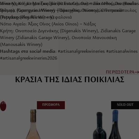
Winery), Κτήμα Μπίζιος (Bizios Estate), Οινοποιία Μπούμπα (Boubas
Ιόνια Νησιά: Κτήμα Γκούμα (Ktima Gouma) – Ζάκυνθος, Οινοποιείο
Wines), Papargyriou Winery (Papargyriou Winery), Οινοποιείο
Γράμψα (Grampsas Winery) – Ζάκυνθος, Οινοποιείο Πετρακόπουλος
Πυργάκη (Pirgakis Winery)
(Petrakopoulos Wines) – Κεφαλονιά
Νότιο Αιγαίο: Άξιος Οίνος (Axios Oinos) – Νάξος
Κρήτη: Οινοποιείο Διγενάκης (Digenakis Winery), Zidianakis Garage
Winery (Zidianakis Garage Winery), Οινοποιία Μανουσάκη
(Manousakis Winery)
Hashtags στα social media
: #artisanalgreekwineries #artisanalwines
#artisanalgreekwineries2026
ΠΕΡΙΣΣΟΤΕΡΑ
ΚΡΑΣΙΑ ΤΗΣ ΙΔΙΑΣ ΠΟΙΚΙΛΙΑΣ
-5%
ΠΡΟΣΦΟΡΑ
SOLD OUT