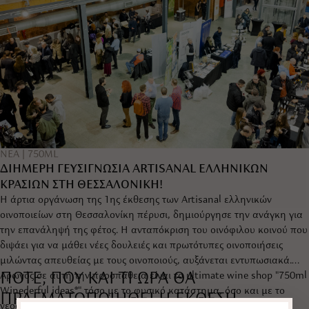
|
ΝΕΑ
750ML
ΔΙΗΜΕΡΗ ΓΕΥΣΙΓΝΩΣΙΑ ARTISANAL ΕΛΛΗΝΙΚΩΝ
ΚΡΑΣΙΩΝ ΣΤΗ ΘΕΣΣΑΛΟΝΙΚΗ!
Η άρτια οργάνωση της 1ης έκθεσης των Artisanal ελληνικών
οινοποιείων στη Θεσσαλονίκη πέρυσι, δημιούργησε την ανάγκη για
την επανάληψή της φέτος. Η ανταπόκριση του οινόφιλου κοινού που
διψάει για να μάθει νέες δουλειές και πρωτότυπες οινοποιήσεις
μιλώντας απευθείας με τους οινοποιούς, αυξάνεται εντυπωσιακά.
ΠΟΤΕ, ΠΟΥ ΚΑΙ ΤΙ ΩΡΑ ΘΑ
Αρωγός σε αυτή την προσπάθεια είναι το ultimate wine shop "750ml
Winederful ideas®" τόσο με το φυσικό κατάστημα, όσο και με το
ΠΡΑΓΜΑΤΟΠΟΙΗΘΕΙ Η ΕΚΘΕΣΗ
νεοσύστατο eshop, υποστηρίζοντας τη γευσιγνωσία ως χορηγός