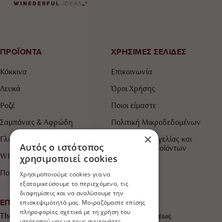
ΠΡΟΪΟΝΤΑ
ΧΡΗΣΙΜΕΣ ΣΕΛΙΔΕΣ
Κόκκινα
Επικοινωνία
Λευκά
Όροι Χρήσης
Ροζέ
Ποιοι είμαστε
Σαμπάνιες & Αφρώδη
Πολιτική Μικροδεδομένων
×
Γλυκά & Ημίγλυκα
Τρόποι Παραγγελίας και
Αυτός ο ιστότοπος
Πληρωμής Προϊόντων
WINEDERFUL IDEAS
χρησιμοποιεί cookies
Πορτοκαλί
Χρησιμοποιούμε cookies για να
εξατομικεύσουμε το περιεχόμενο, τις
διαφημίσεις και να αναλύσουμε την
ΕΠΙΚΟΙΝΩΝΙΑ
επισκεψιμότητά μας. Μοιραζόμαστε επίσης
πληροφορίες σχετικά με τη χρήση του
The Wine Shop "750ml Winederful ideas®" Άρεως
ιστότοπού μας με τους συνεργάτες