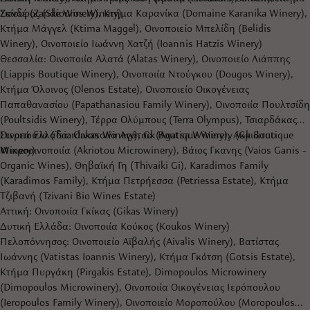
Σκίουρος (Skiouros Winery)
Ζανδέ (Zande Winery), Κτήμα Καρανίκα (Domaine Karanika Winery),
Κτήμα Μάγγελ (Ktima Maggel), Οινοποιείο Μπελίδη (Belidis
Winery), Οινοποιείο Ιωάννη Χατζή (Ioannis Hatzis Winery)
Θεσσαλία: Οινοποιία Αλατά (Alatas Winery), Οινοποιείο Λιάππης
(Liappis Boutique Winery), Οινοποιία Ντούγκου (Dougos Winery),
Κτήμα Όλοινος (Olenos Estate), Οινοποιείο Οικογένειας
Παπαθανασίου (Papathanasiou Family Winery), Οινοποιία Πουλτσίδη
(Poultsidis Winery), Τέρρα Ολύμπους (Terra Olympus), Τσιαρδάκας
Οινοποιείο (Tsiardakas Winery), Gk Boutique Winery (Gk Boutique
Στερεά Ελλάδα: Οινοποιία Αγάτσα (Agatsa Winery), Ακριώτου
Winery)
Μικροοινοποιία (Akriotou Microwinery), Βάιος Γκανης (Vaios Ganis -
Organic Wines), Θηβαϊκή Γη (Thivaiki Gi), Karadimos Family
(Karadimos Family), Κτήμα Πετρήεσσα (Petriessa Estate), Κτήμα
Τζιβανή (Tzivani Bio Wines Estate)
Αττική: Οινοποιία Γκίκας (Gikas Winery)
Δυτική Ελλάδα: Οινοποιία Κούκος (Koukos Winery)
Πελοπόννησος: Οινοποιείο Αϊβαλής (Aivalis Winery), Βατίστας
Ιωάννης (Vatistas Ioannis Winery), Κτήμα Γκότση (Gotsis Estate),
Κτήμα Πυργάκη (Pirgakis Estate), Dimopoulos Microwinery
(Dimopoulos Microwinery), Οινοποιία Οικογένειας Ιερόπουλου
(Ieropoulos Family Winery), Οινοποιείο Μοροπούλου (Moropoulos