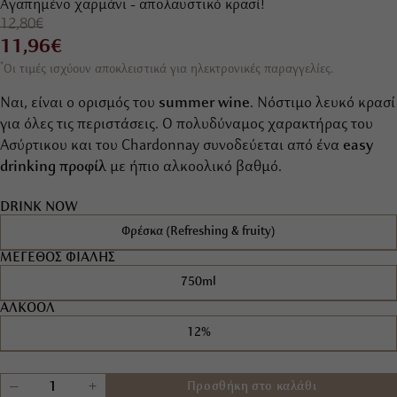
Αγαπημένο χαρμάνι - απολαυστικό κρασί!
12,80€
11,96€
*
Οι τιμές ισχύουν αποκλειστικά για ηλεκτρονικές παραγγελίες.
Ναι, είναι ο ορισμός του
summer wine
. Νόστιμο λευκό κρασί
για όλες τις περιστάσεις. Ο πολυδύναμος χαρακτήρας του
Ασύρτικου και του Chardonnay συνοδεύεται από ένα
easy
drinking προφίλ
με ήπιο αλκοολικό βαθμό.
DRINK NOW
Φρέσκα (Refreshing & fruity)
ΜΕΓΕΘΟΣ ΦΙΑΛΗΣ
750ml
ΑΛΚΟΟΛ
12%
+
−
Προσθήκη στο καλάθι